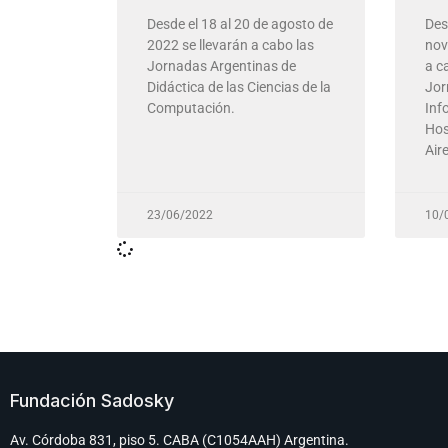
Desde el 18 al 20 de agosto de
Des
2022 se llevarán a cabo las
nov
Jornadas Argentinas de
a c
Didáctica de las Ciencias de la
Jor
Computación.
Inf
Hos
Aire
23/06/2022
10/
Fundación Sadosky
Av. Córdoba 831, piso 5. CABA (C1054AAH) Argentina.