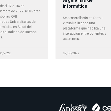
Argentinas de
Informática
de el 02 al 04 de
iembre de 2022 se llevarán
abo las XVII
Se desarrollarán en forma
nadas Universitarias de
virtual utilizando una
ormática en Salud del
plataforma que habilita una
pital Italiano de Buenos
interacción entre ponentes y
s.
asistentes.
06/2022
09/06/2022