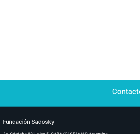
Contac
Fundación Sadosky
Av. Córdoba 831, piso 5. CABA (C1054AAH) Argentina.