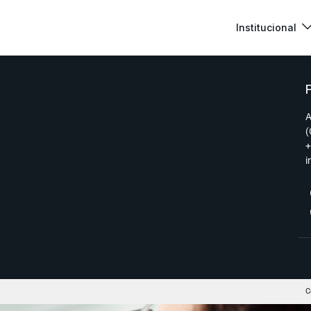
Institucional
a la Justicia
A
(
+
i
C