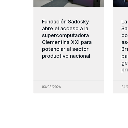
Fundación Sadosky
La
abre el acceso a la
Sa
supercomputadora
co
Clementina XXI para
as
potenciar al sector
Br
productivo nacional
pa
ge
pr
03/08/2026
24/