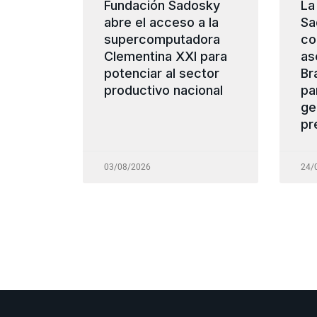
Fundación Sadosky
La
abre el acceso a la
Sa
supercomputadora
co
Clementina XXI para
as
potenciar al sector
Br
productivo nacional
pa
ge
pr
03/08/2026
24/