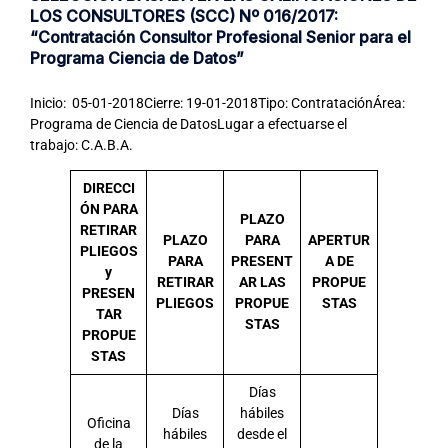
LOS CONSULTORES (SCC) Nº 016/2017:
“Contratación Consultor Profesional Senior para el
Programa Ciencia de Datos”
Inicio: 05-01-2018Cierre: 19-01-2018Tipo: ContrataciónÁrea:
Programa de Ciencia de DatosLugar a efectuarse el
trabajo: C.A.B.A.
DIRECCI
ÓN PARA
PLAZO
RETIRAR
PLAZO
PARA
APERTUR
PLIEGOS
PARA
PRESENT
A DE
y
RETIRAR
AR LAS
PROPUE
PRESEN
PLIEGOS
PROPUE
STAS
TAR
STAS
PROPUE
STAS
Días
Días
hábiles
Oficina
hábiles
desde el
de la