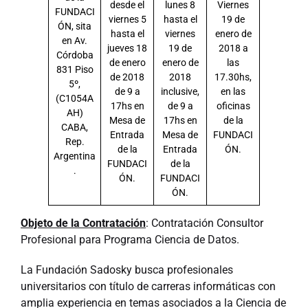
desde el
lunes 8
Viernes
FUNDACI
viernes 5
hasta el
19 de
ÓN, sita
hasta el
viernes
enero de
en Av.
jueves 18
19 de
2018 a
Córdoba
de enero
enero de
las
831 Piso
de 2018
2018
17.30hs,
5º,
de 9 a
inclusive,
en las
(C1054A
17hs en
de 9 a
oficinas
AH)
Mesa de
17hs en
de la
CABA,
Entrada
Mesa de
FUNDACI
Rep.
de la
Entrada
ÓN.
Argentina
FUNDACI
de la
.
ÓN.
FUNDACI
ÓN.
Objeto de la Contratación
: Contratación Consultor
Profesional para Programa Ciencia de Datos.
La Fundación Sadosky busca profesionales
universitarios con título de carreras informáticas con
amplia experiencia en temas asociados a la Ciencia de