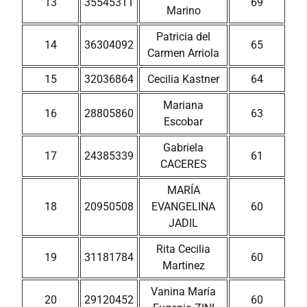
13
35545311
69
Marino
Patricia del
14
36304092
65
Carmen Arriola
15
32036864
Cecilia Kastner
64
Mariana
16
28805860
63
Escobar
Gabriela
17
24385339
61
CACERES
MARÍA
18
20950508
EVANGELINA
60
JADIL
Rita Cecilia
19
31181784
60
Martinez
Vanina María
20
29120452
60