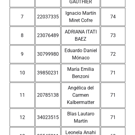
GAUTHIER
Ignacio Martín
7
22037335
74
Miret Cofre
ADRIANA ITATI
8
23076489
73
BAEZ
Eduardo Daniel
9
30799980
72
Mónaco
María Emilia
10
39850231
71
Benzoni
Angélica del
11
20785138
Carmen
71
Kalbermatter
Blas Lautaro
12
34023515
71
Martín
Leonela Anahi