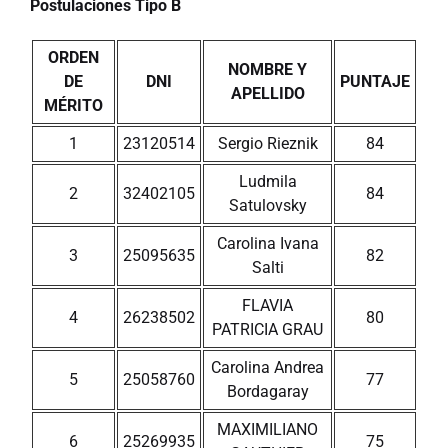
Postulaciones Tipo B
ORDEN
NOMBRE Y
DE
DNI
PUNTAJE
APELLIDO
MÉRITO
1
23120514
Sergio Rieznik
84
Ludmila
2
32402105
84
Satulovsky
Carolina Ivana
3
25095635
82
Salti
FLAVIA
4
26238502
80
PATRICIA GRAU
Carolina Andrea
5
25058760
77
Bordagaray
MAXIMILIANO
6
25269935
75