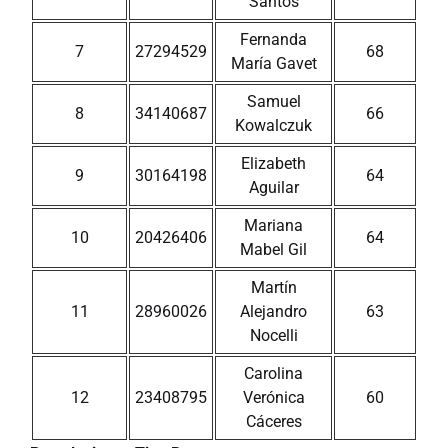
Santos
Fernanda
7
27294529
68
María Gavet
Samuel
8
34140687
66
Kowalczuk
Elizabeth
9
30164198
64
Aguilar
Mariana
10
20426406
64
Mabel Gil
Martín
11
28960026
Alejandro
63
Nocelli
Carolina
12
23408795
Verónica
60
Cáceres