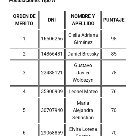
Postulaciones Tipo A
ORDEN DE
NOMBRE Y
DNI
PUNTAJE
MÉRITO
APELLIDO
Clelia Adriana
1
16506266
98
Giménez
2
14866481
Daniel Bressky
85
Gustavo
3
22488121
Javier
78
Woloszyn
4
35900909
Leonel Mateo
76
Maria
5
30707940
Alejandra
70
Sebastian
Elvira Lorena
6
29068859
70