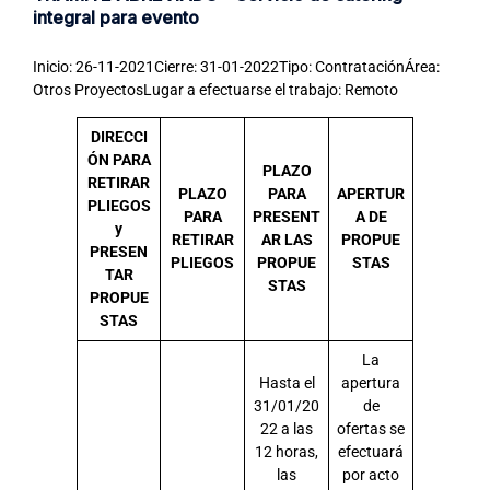
integral para evento
Inicio: 26-11-2021Cierre: 31-01-2022Tipo: ContrataciónÁrea:
Otros ProyectosLugar a efectuarse el trabajo: Remoto
DIRECCI
ÓN PARA
PLAZO
RETIRAR
PLAZO
PARA
APERTUR
PLIEGOS
PARA
PRESENT
A DE
y
RETIRAR
AR LAS
PROPUE
PRESEN
PLIEGOS
PROPUE
STAS
TAR
STAS
PROPUE
STAS
La
Hasta el
apertura
31/01/20
de
22 a las
ofertas se
12 horas,
efectuará
las
por acto