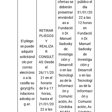
ofertas se
público el
deberán
día
presentar
31/01/20
enviándol
22 a las
as a
12 horas
Fundació
en
RETIRAR
n Dr.
Fundació
PLIEGOS
Manuel
n Dr.
El pliego
Y
Sadosky
Manuel
se puede
REALIZA
de
Sadosky
adquirir
R
Investiga
de
solicitánd
CONSULT
ción y
Investiga
olo por
AS: Desde
Desarroll
ción y
correo
el
o en las
Desarroll
electrónic
26/11/20
Tecnologí
o en las
o a la
21 en el
as de la
Tecnologí
casilla su
horario
Informaci
as de la
gicyt@fu
de 9 a 17
ón y
Informaci
ndacions
horas,
Comunic
ón y
adosky.or
hasta el
ación, Av.
Comunic
g.ar.
21/01/20
Córdoba
ación, Av.
22 a las