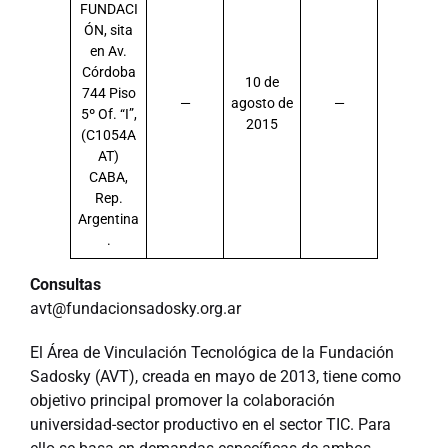
FUNDACI
ÓN, sita
en Av.
Córdoba
10 de
744 Piso
—
agosto de
—
5º Of. “I”,
2015
(C1054A
AT)
CABA,
Rep.
Argentina
.
Consultas
avt@fundacionsadosky.org.ar
El Área de Vinculación Tecnológica de la Fundación
Sadosky (AVT), creada en mayo de 2013, tiene como
objetivo principal promover la colaboración
universidad-sector productivo en el sector TIC. Para