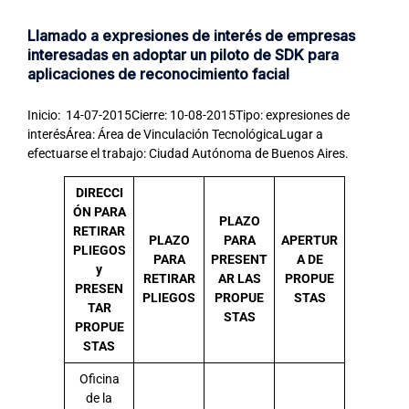
Llamado a expresiones de interés de empresas
interesadas en adoptar un piloto de SDK para
aplicaciones de reconocimiento facial
Inicio: 14-07-2015Cierre: 10-08-2015Tipo: expresiones de
interésÁrea: Área de Vinculación TecnológicaLugar a
efectuarse el trabajo: Ciudad Autónoma de Buenos Aires.
DIRECCI
ÓN PARA
PLAZO
RETIRAR
PLAZO
PARA
APERTUR
PLIEGOS
PARA
PRESENT
A DE
y
RETIRAR
AR LAS
PROPUE
PRESEN
PLIEGOS
PROPUE
STAS
TAR
STAS
PROPUE
STAS
Oficina
de la