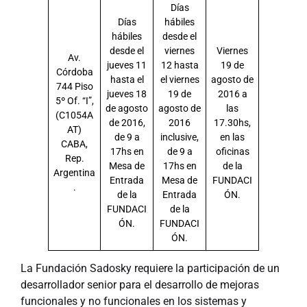
Días
Días
hábiles
hábiles
desde el
desde el
viernes
Viernes
Av.
jueves 11
12 hasta
19 de
Córdoba
hasta el
el viernes
agosto de
744 Piso
jueves 18
19 de
2016 a
5º Of. “I”,
de agosto
agosto de
las
(C1054A
de 2016,
2016
17.30hs,
AT)
de 9 a
inclusive,
en las
CABA,
17hs en
de 9 a
oficinas
Rep.
Mesa de
17hs en
de la
Argentina
Entrada
Mesa de
FUNDACI
.
de la
Entrada
ÓN.
FUNDACI
de la
ÓN.
FUNDACI
ÓN.
La Fundación Sadosky requiere la participación de un
desarrollador senior para el desarrollo de mejoras
funcionales y no funcionales en los sistemas y