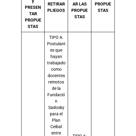
y
RETIRAR
AR LAS
PROPUE
PRESEN
PLIEGOS
PROPUE
STAS
TAR
STAS
PROPUE
STAS
TIPO A:
Postulant
es que
hayan
trabajado
como
docentes
remotos
de la
Fundació
n
Sadosky
para el
Plan
Ceibal
entre