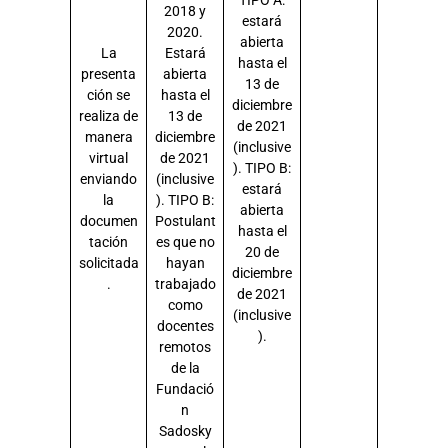
TIPO A:
2018 y
estará
2020.
abierta
La
Estará
hasta el
presenta
abierta
13 de
ción se
hasta el
diciembre
realiza de
13 de
de 2021
manera
diciembre
(inclusive
virtual
de 2021
). TIPO B:
enviando
(inclusive
estará
la
). TIPO B:
abierta
documen
Postulant
hasta el
tación
es que no
20 de
solicitada
hayan
diciembre
.
trabajado
de 2021
como
(inclusive
docentes
).
remotos
de la
Fundació
n
Sadosky