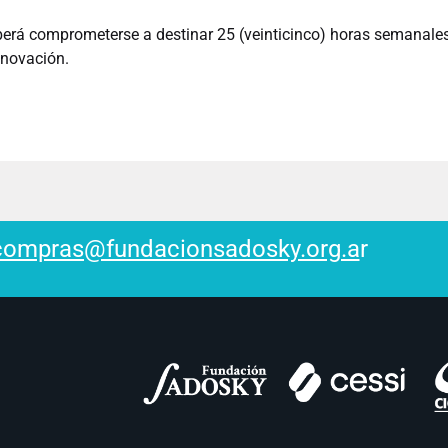
eberá comprometerse a destinar 25 (veinticinco) horas semanales
enovación.
compras@fundacionsadosky.org.a
r