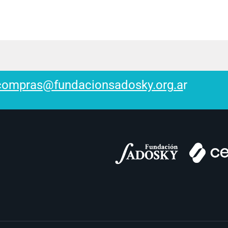
compras@fundacionsadosky.org.a
r