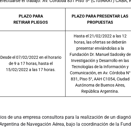
a efectuarse el trabajo: Av. Córdoba 831 Piso 5º (C1054AAT) CABA, R
PLAZO PARA
PLAZO PARA PRESENTAR LAS
RETIRAR PLIEGOS
PROPUESTAS
Hasta el 21/02/2022 a las 12
horas, las ofertas se deberán
presentar enviándolas a la
Fundación Dr. Manuel Sadosky de
Desde el 07/02/2022 en el horario
Investigación y Desarrollo en las
de 9 a 17 horas, hasta el
Tecnologías de la Información y
15/02/2022 a las 17 horas.
Comunicación, en Av. Córdoba N°
831, Piso 5°, AAH C1054, Ciudad
Autónoma de Buenos Aires,
República Argentina.
ios de una empresa consultora para la realización de un diagn
Argentina de Navegación Aérea, bajo la coordinación de la Fun