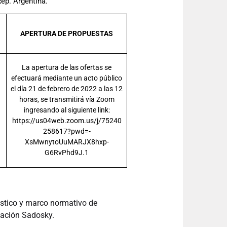
ep. Argentina.
APERTURA DE PROPUESTAS
La apertura de las ofertas se
efectuará mediante un acto público
el día 21 de febrero de 2022 a las 12
horas, se transmitirá vía Zoom
ingresando al siguiente link:
https://us04web.zoom.us/j/75240
258617?pwd=-
XsMwnytoUuMARJX8hxp-
G6RvPhd9J.1
óstico y marco normativo de
dación Sadosky.